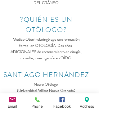
DEL CRÁNEO
?QUIÉN ES UN
OTÓLOGO?
Médico Otorrinolaringólogo con formación
formal en OTOLOGÍA. Dos años
ADICIONALES de entrenamiento en cirugía,
consulta, investigación en OÍDO
SANTIAGO HERNÁNDEZ
Neuro Otólogo
(
Universidad
Militar Nueva Granada)
Otorrinolaringólogo
(
Universidad
Militar Nueva Granada)
Email
Phone
Facebook
Address
con Maestría en Bioética
(Universidad Javeriana)
?DÓNDE TRABAJA?